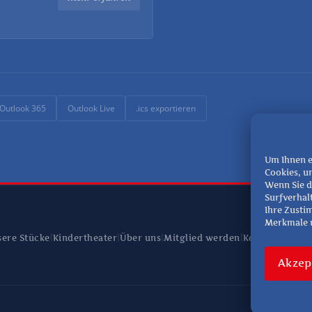
Outlook 365
Outlook Live
.ics exportieren
Um Ihnen e
Cookies, u
Wenn Sie d
Surfverhal
Ihre Zusti
Merkmale u
|
|
|
|
ere Stücke
Kindertheater
Über uns
Mitglied werden
Kontakt
Akzep
Copyright © 20