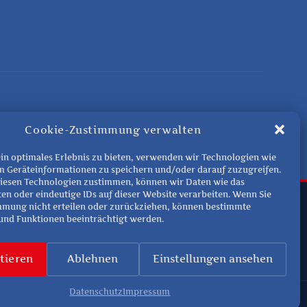
Cookie-Zustimmung verwalten
in optimales Erlebnis zu bieten, verwenden wir Technologien wie
m Geräteinformationen zu speichern und/oder darauf zuzugreifen.
iesen Technologien zustimmen, können wir Daten wie das
ten oder eindeutige IDs auf dieser Website verarbeiten. Wenn Sie
mmung nicht erteilen oder zurückziehen, können bestimmte
nd Funktionen beeinträchtigt werden.
tieren
Ablehnen
Einstellungen ansehen
Datenschutz
Impressum
26 Theaterverein D´Henaberger Bühne e.V. | Alle Rechte vorbehalten