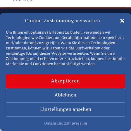
Cookie-Zustimmung verwalten
Um Ihnen ein optimales Erlebnis zu bieten, verwenden wir
Technologien wie Cookies, um Geräteinformationen zu speichern
und/oder darauf zuzugreifen. Wenn Sie diesen Technologien
Termine
Unsere Stücke
Kindertheater
Über uns
Mitglied werden
zustimmen, können wir Daten wie das Surfverhalten oder
eindeutige IDs auf dieser Website verarbeiten. Wenn Sie Ihre
Kontakt
Zustimmung nicht erteilen oder zurückziehen, können bestimmte
Merkmale und Funktionen beeinträchtigt werden.
Cookies
Impressum
Datenschutz
Copyright © 2026 Theaterverein D´Henaberger Bühne e.V. | Alle Rechte
Akzeptieren
vorbehalten
Ablehnen
Einstellungen ansehen
Datenschutz
Impressum