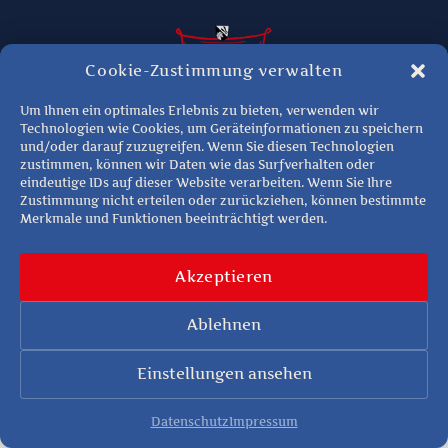
Cookie-Zustimmung verwalten
Um Ihnen ein optimales Erlebnis zu bieten, verwenden wir
Technologien wie Cookies, um Geräteinformationen zu speichern
Termine
Unsere Stücke
Kindertheater
Über uns
Mitglied werden
und/oder darauf zuzugreifen. Wenn Sie diesen Technologien
Kontakt
zustimmen, können wir Daten wie das Surfverhalten oder
eindeutige IDs auf dieser Website verarbeiten. Wenn Sie Ihre
Zustimmung nicht erteilen oder zurückziehen, können bestimmte
Cookies
Impressum
Datenschutz
Merkmale und Funktionen beeinträchtigt werden.
Copyright © 2026 Theaterverein D´Henaberger Bühne e.V. | Alle Rechte
vorbehalten
Akzeptieren
Ablehnen
Einstellungen ansehen
Datenschutz
Impressum