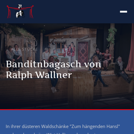
← ALLE STÜCKE
Banditnbagasch von
Ralph Wallner
In ihrer düsteren Waldschänke "Zum hängenden Hansl"